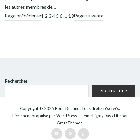
les autres membres de…
Page précédente
Page suivante
1
2
3
4
5
6
…
13
Rechercher
RECHERCHER
Copyright © 2026
Boris Dunand
. Tous droits réservés.
Fièrement propulsé par
WordPress
. Thème
EightyDays Lite
par
GretaThemes.
Youtube
Patreon
Bluesky