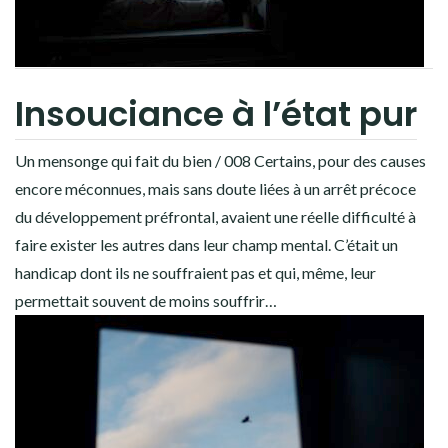
CONTACT
BOUTIQUE
JOURNAL DE BORD
Insouciance à l’état pur
Youtube
Patreon
Bluesky
Un mensonge qui fait du bien / 008 Certains, pour des causes
encore méconnues, mais sans doute liées à un arrêt précoce
du développement préfrontal, avaient une réelle difficulté à
faire exister les autres dans leur champ mental. C’était un
handicap dont ils ne souffraient pas et qui, même, leur
permettait souvent de moins souffrir…