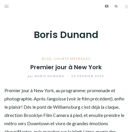
Aller
Youtube
Patreo
Bl
au
ÉCRITURE
contenu
PHOTOGRAPHIE
Boris Dunand
VIDÉO
MUSIQUE
BLOG
,
COURTS MÉTRAGES
Premier jour à New York
INFO
par
BORIS DUNAND
/
23 FÉVRIER 2025
JOURNAL DE BORD
Premier jour à New York, au programme: promenade et
photographie. Après l’angoisse (
voir le film précédent
), enfin
Youtube
Patreon
Bluesky
le plaisir! Dès le pont de Williamsburg c’est déjà la claque,
direction Brooklyn Film Camera à pied, et ensuite prendre le
métro vers Downtown et vivre de grandes émotions
ébouriffantes, puis marcher sur la High Ligne, magie des