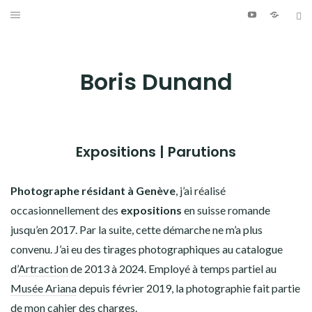
Aller
Youtube
Patreo
Bl
au
ÉCRITURE
contenu
PHOTOGRAPHIE
Boris Dunand
LIVRES
EXPOSITIONS
Expositions | Parutions
REGARDER
ACHETER
Photographe résidant à Genève
, j’ai réalisé
occasionnellement des
expositions
en suisse romande
VIDÉO
jusqu’en 2017. Par la suite, cette démarche ne m’a plus
convenu. J’ai eu des tirages photographiques au catalogue
MUSIQUE
d’
Artraction
de 2013 à 2024. Employé à temps partiel au
Musée Ariana
INFO
depuis février 2019, la photographie fait partie
de mon cahier des charges.