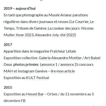
JOURNAL DE BORD
2019 – aujourd’hui
En tant que photographe au Musée Ariana: parutions
Youtube
Patreon
Bluesky
régulières dans divers journaux et revues (Le Courrier, Le
Temps, Tribune de Genève, La couleur des jours: Nicolas
Muller:
hiver 2023
, Alexandre Joly:
été 2022
)
2017
Apparition dans le magazine
Fraîcheur Létale
Exposition collective
Galerie Alexandre Mottier
/
Art Babel
Deux
photos primées
(
annonce 1
/
annonce 2
) concours
MAH
et Instagram Genève –
lire mon article
Exposition au
KULT Festival
2015
Exposition au
Hessel Bar
– Orbes / du 11 novembre au 5
décembre
FB