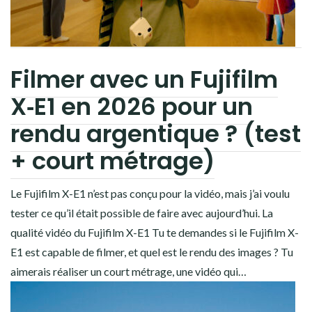
CONTACT
BOUTIQUE
JOURNAL DE BORD
Filmer avec un Fujifilm
X‑E1 en 2026 pour un
Youtube
Patreon
Bluesky
rendu argentique ? (test
+ court métrage)
Le Fujifilm X-E1 n’est pas conçu pour la vidéo, mais j’ai voulu
tester ce qu’il était possible de faire avec aujourd’hui. La
qualité vidéo du Fujifilm X-E1 Tu te demandes si le Fujifilm X-
E1 est capable de filmer, et quel est le rendu des images ? Tu
aimerais réaliser un court métrage, une vidéo qui…