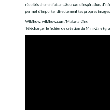
récoltés chemin faisant. Sources d’inspiration, d’in
permet d’importer directement tes propres images. 
Wikihow:
wikihow.com/Make-a-Zine
Télécharger le fichier de création
du Mini-Zine (gra