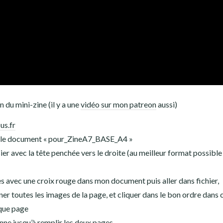
 du mini-zine (il y a une
vidéo sur mon patreon
aussi)
us.fr
is le document « pour_ZineA7_BASE_A4 »
er avec la tête penchée vers le droite (au meilleur format possibl
es avec une croix rouge dans mon document puis aller dans fichier,
nner toutes les images de la page, et cliquer dans le bon ordre dans
aque page
ne jusqu’à remplir les deux pages.