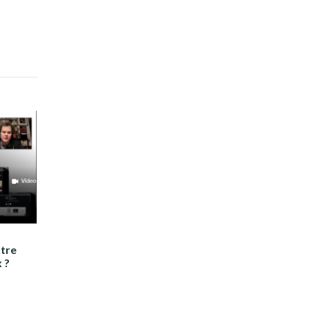
tre
x ?