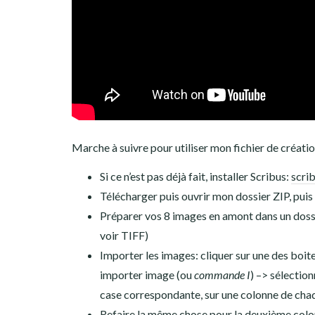
Marche à suivre pour utiliser mon fichier de création
Si ce n’est pas déjà fait, installer Scribus:
scrib
Télécharger puis ouvrir mon dossier ZIP, pu
Préparer vos 8 images en amont dans un dossi
voir TIFF)
Importer les images: cliquer sur une des boit
importer image (ou
commande I
) –> sélectio
case correspondante, sur une colonne de ch
Refaire la même chose pour la deuxième colon