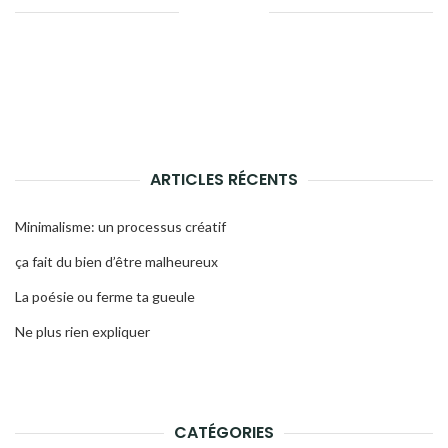
Facebook
Twitter
Google+
Pinterest
Linkedin
ARTICLES RÉCENTS
Minimalisme: un processus créatif
ça fait du bien d’être malheureux
La poésie ou ferme ta gueule
Ne plus rien expliquer
CATÉGORIES