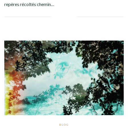
repères récoltés chemin…
Facebook
Twitter
Google+
Pinterest
Linkedin
BLOG