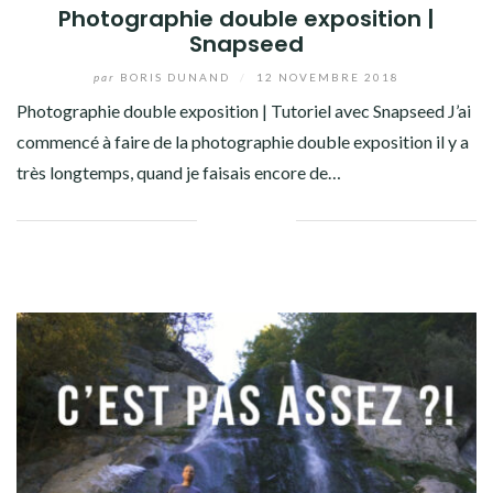
Photographie double exposition |
Snapseed
par
BORIS DUNAND
/
12 NOVEMBRE 2018
Photographie double exposition | Tutoriel avec Snapseed J’ai
commencé à faire de la photographie double exposition il y a
très longtemps, quand je faisais encore de…
Facebook
Twitter
Google+
Pinterest
Linkedin