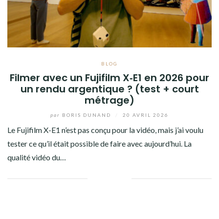
BLOG
Filmer avec un Fujifilm X‑E1 en 2026 pour
un rendu argentique ? (test + court
métrage)
par
BORIS DUNAND
/
20 AVRIL 2026
Le Fujifilm X-E1 n’est pas conçu pour la vidéo, mais j’ai voulu
tester ce qu’il était possible de faire avec aujourd’hui. La
qualité vidéo du…
Facebook
Twitter
Google+
Pinterest
Linkedin