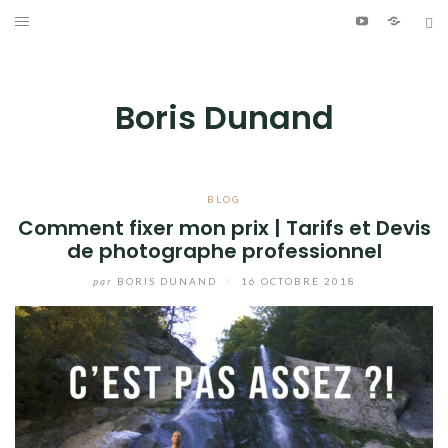
Aller
Youtube
Patreo
Bl
au
ÉCRITURE
contenu
PHOTOGRAPHIE
Boris Dunand
VIDÉO
MUSIQUE
BLOG
Comment fixer mon prix | Tarifs et Devis
de photographe professionnel
INFO
par
BORIS DUNAND
/
16 OCTOBRE 2018
JOURNAL DE BORD
Youtube
Patreon
Bluesky