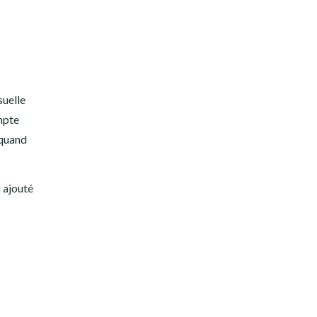
suelle
ompte
 quand
i ajouté