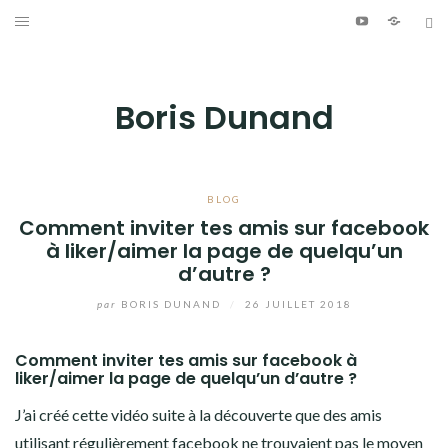
Aller
Youtube
Patreo
Bl
au
ÉCRITURE
contenu
PHOTOGRAPHIE
Boris Dunand
VIDÉO
MUSIQUE
BLOG
Comment inviter tes amis sur facebook
à liker/aimer la page de quelqu’un
INFO
d’autre ?
JOURNAL DE BORD
par
BORIS DUNAND
/
26 JUILLET 2018
Youtube
Patreon
Bluesky
Comment inviter tes amis sur facebook à
liker/aimer la page de quelqu’un d’autre ?
J’ai créé cette vidéo suite à la découverte que des amis
utilisant régulièrement facebook ne trouvaient pas le moyen