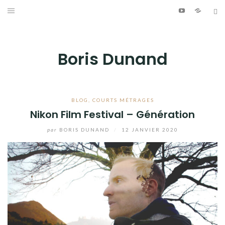
Aller
Youtube
Patreo
Bl
au
ÉCRITURE
contenu
PHOTOGRAPHIE
Boris Dunand
VIDÉO
MUSIQUE
BLOG
,
COURTS MÉTRAGES
Nikon Film Festival – Génération
INFO
par
BORIS DUNAND
/
12 JANVIER 2020
JOURNAL DE BORD
Youtube
Patreon
Bluesky