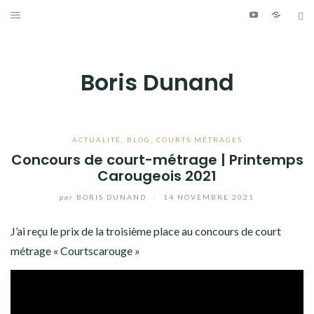
Aller
Youtube
Patreo
Bl
au
ÉCRITURE
contenu
PHOTOGRAPHIE
Boris Dunand
VIDÉO
MUSIQUE
ACTUALITÉ
,
BLOG
,
COURTS MÉTRAGES
Concours de court-métrage | Printemps
Carougeois 2021
INFO
par
BORIS DUNAND
/
14 NOVEMBRE 2021
JOURNAL DE BORD
J’ai reçu le prix de la troisième place au concours de court
métrage « Courtscarouge »
Youtube
Patreon
Bluesky