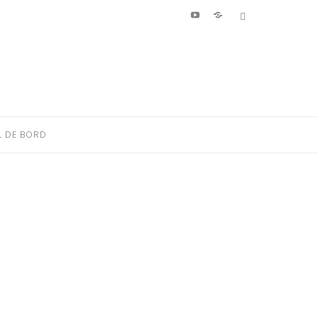
Youtube
Patreon
Bluesky
L DE BORD