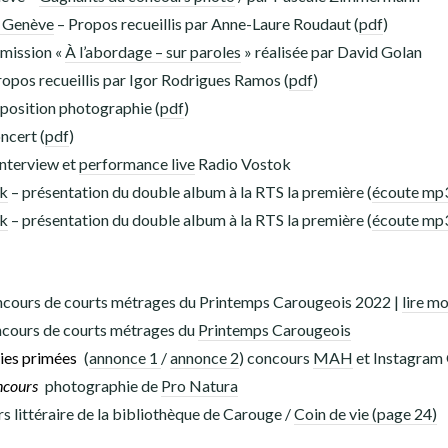
é Genève
– Propos recueillis par Anne-Laure Roudaut (
pdf
)
émission «
À l’abordage – sur paroles
» réalisée par David Golan
opos recueillis par Igor Rodrigues Ramos (
pdf
)
position photographie (
pdf
)
ncert (
pdf
)
Interview et
performance live
Radio Vostok
lk
– présentation du double album à la RTS la première (
écoute mp
lk
– présentation du double album à la RTS la première (
écoute mp
oncours de courts métrages du Printemps Carougeois 2022 |
lire mo
cours de courts métrages du
Printemps Carougeois
ies primées
(
annonce 1
/
annonce 2
) concours
MAH
et Instagram
ncours
photographie de
Pro Natura
s littéraire de la bibliothèque de Carouge /
Coin de vie (page 24)