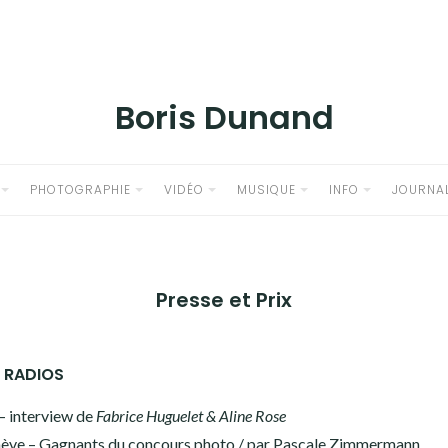
Boris Dunand
PHOTOGRAPHIE
VIDÉO
MUSIQUE
INFO
JOURNA
Presse et Prix
– RADIOS
– interview de
Fabrice Huguelet & Aline Rose
nève –
Gagnants du concours photo
/ par Pascale Zimmermann