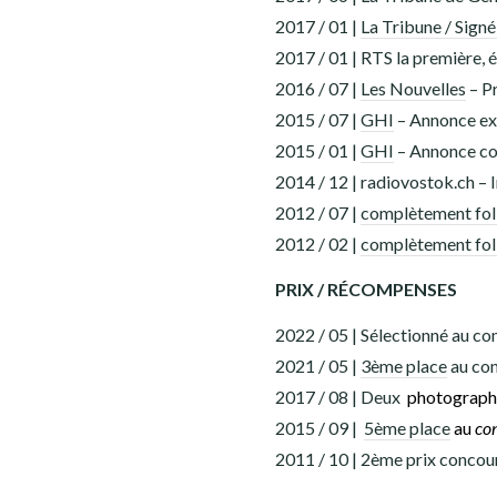
CONTACT
2017 / 01 |
La Tribune / Sign
2017 / 01 | RTS la première, 
BOUTIQUE
2016 / 07 |
Les Nouvelles
– Pr
JOURNAL DE BORD
2015 / 07 |
GHI
– Annonce ex
2015 / 01 |
GHI
– Annonce co
Youtube
Patreon
Bluesky
2014 / 12 | radiovostok.ch – 
2012 / 07 |
complètement fo
2012 / 02 |
complètement fo
PRIX / RÉCOMPENSES
2022 / 05 | Sélectionné au c
2021 / 05 |
3ème place
au con
2017 / 08 | Deux
photograph
2015 / 09 |
5ème place
au
co
2011 / 10 | 2ème prix concour