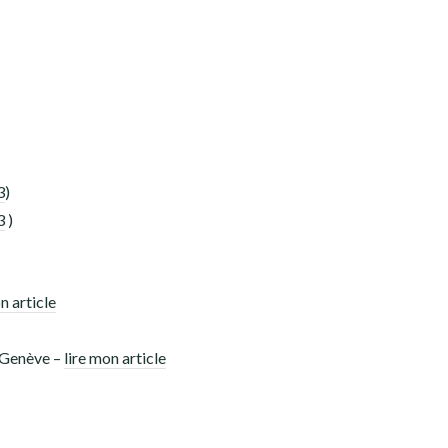
3
)
3
)
n article
 Genève –
lire mon article