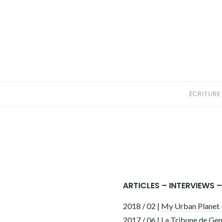
Aller
au
ÉCRITURE
contenu
PHOTOGRAPHIE
VIDÉO
ÉCRITURE
MUSIQUE
INFO
PRESSE ET PRIX
BIOGRAPHIES
ARTICLES – INTERVIEWS 
ACTUALITÉS & BLOG
2018 / 02 |
My Urban Planet
COMPLICES
2017 / 06 | La Tribune de Ge