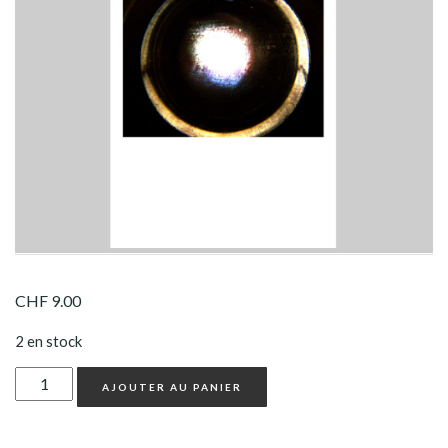
CHF
9.00
2 en stock
quantité
AJOUTER AU PANIER
de
Conciliabule