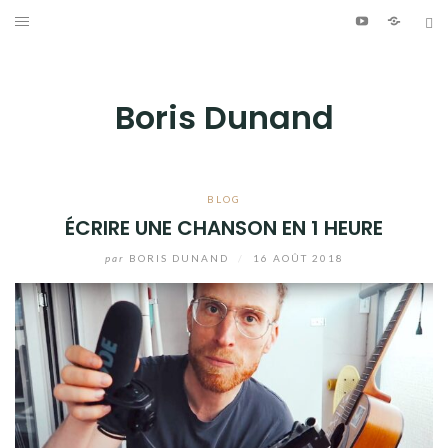
Aller
Youtube
Patreo
Bl
au
ÉCRITURE
contenu
PHOTOGRAPHIE
Boris Dunand
VIDÉO
MUSIQUE
BLOG
ÉCRIRE UNE CHANSON EN 1 HEURE
INFO
par
BORIS DUNAND
/
16 AOÛT 2018
JOURNAL DE BORD
Youtube
Patreon
Bluesky