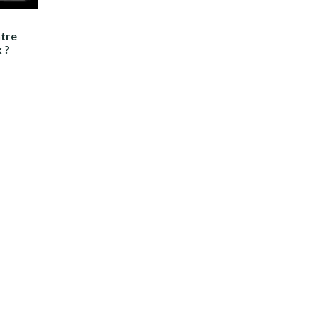
tre
x ?