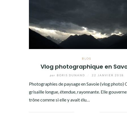
BLOG
Vlog photographique en Savo
par
BORIS DUNAND
/
22 JANVIER 2018
Photographies de paysage en Savoie (vlog photo) C
grisaille longue, étendue, rayonnante. Elle gouverne l
trône comme si elle y avait élu…
Facebook
Twitter
Google+
Pinterest
Linkedin