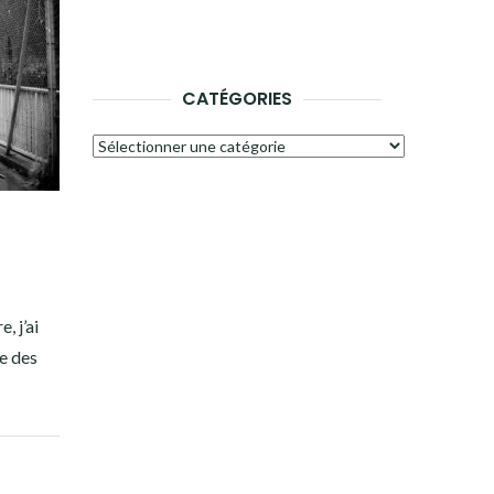
CATÉGORIES
Catégories
 j’ai
e des