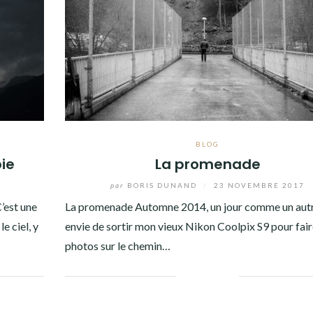
BLOG
ie
La promenade
par
BORIS DUNAND
/
23 NOVEMBRE 2017
’est une
La promenade Automne 2014, un jour comme un autre,
e ciel, y
envie de sortir mon vieux Nikon Coolpix S9 pour fair
photos sur le chemin…
Facebook
Twitter
Google+
Pinterest
Linkedin