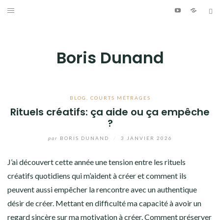
Aller
Youtube
Patreo
Bl
au
ÉCRITURE
contenu
PHOTOGRAPHIE
Boris Dunand
VIDÉO
MUSIQUE
BLOG
,
COURTS MÉTRAGES
Rituels créatifs: ça aide ou ça empêche
?
INFO
par
BORIS DUNAND
/
3 JANVIER 2026
JOURNAL DE BORD
J’ai découvert cette année une tension entre les rituels
créatifs quotidiens qui m’aident à créer et comment ils
Youtube
Patreon
Bluesky
peuvent aussi empêcher la rencontre avec un authentique
désir de créer. Mettant en difficulté ma capacité à avoir un
regard sincère sur ma motivation à créer. Comment préserver