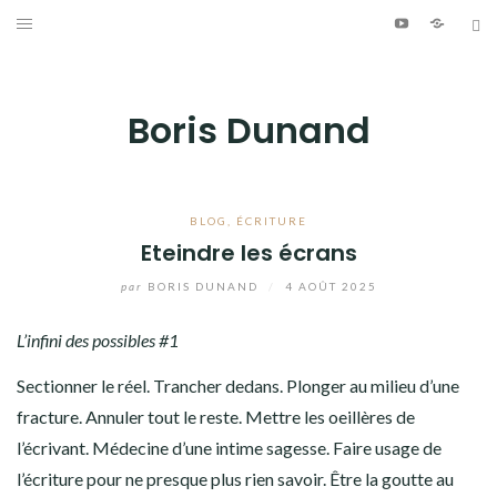
Aller
Youtube
Patreo
Bl
au
ÉCRITURE
contenu
PHOTOGRAPHIE
Boris Dunand
VIDÉO
MUSIQUE
BLOG
,
ÉCRITURE
Eteindre les écrans
INFO
par
BORIS DUNAND
/
4 AOÛT 2025
JOURNAL DE BORD
L’infini des possibles #1
Sectionner le réel. Trancher dedans. Plonger au milieu d’une
Youtube
Patreon
Bluesky
fracture. Annuler tout le reste. Mettre les oeillères de
l’écrivant. Médecine d’une intime sagesse. Faire usage de
l’écriture pour ne presque plus rien savoir. Être la goutte au