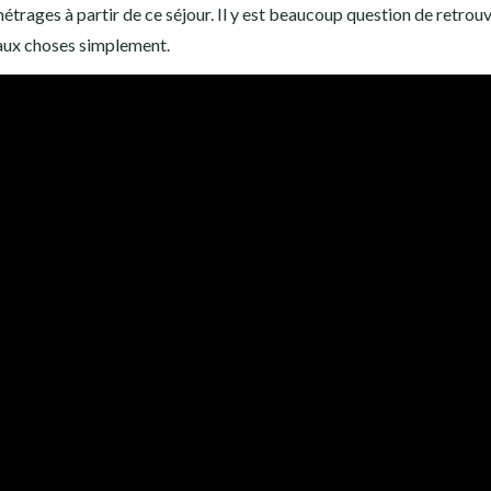
 métrages à partir de ce séjour. Il y est beaucoup question de retrouva
 aux choses simplement.