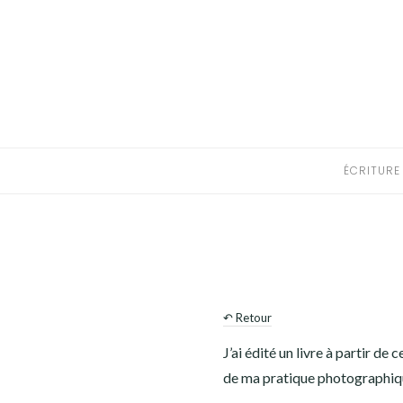
Aller
au
ÉCRITURE
contenu
PHOTOGRAPHIE
VIDÉO
ÉCRITURE
MUSIQUE
INFO
JOURNAL DE BORD
↶ Retour
Youtube
Patreon
Bluesky
J’ai édité un livre à partir de
de ma pratique photographiq