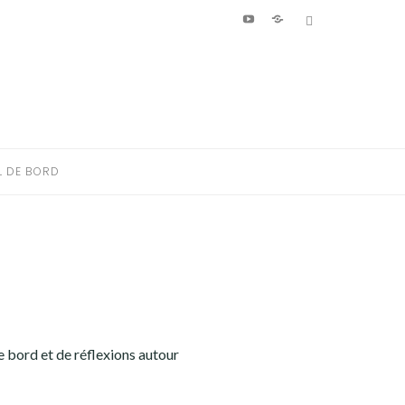
Youtube
Patreon
Bluesky
L DE BORD
de bord et de réflexions autour